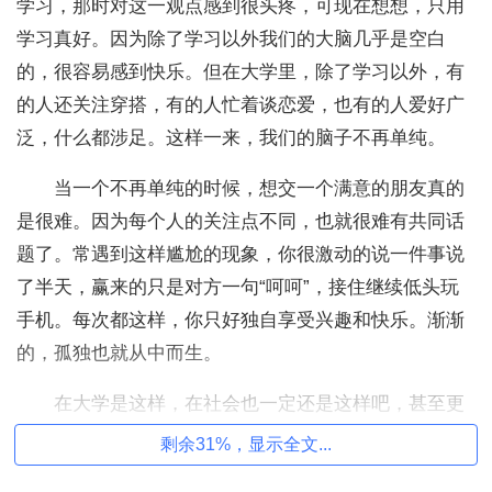
学习，那时对这一观点感到很头疼，可现在想想，只用
学习真好。因为除了学习以外我们的大脑几乎是空白
的，很容易感到快乐。但在大学里，除了学习以外，有
的人还关注穿搭，有的人忙着谈恋爱，也有的人爱好广
泛，什么都涉足。这样一来，我们的脑子不再单纯。
当一个不再单纯的时候，想交一个满意的朋友真的
是很难。因为每个人的关注点不同，也就很难有共同话
题了。常遇到这样尴尬的现象，你很激动的说一件事说
了半天，赢来的只是对方一句“呵呵”，接住继续低头玩
手机。每次都这样，你只好独自享受兴趣和快乐。渐渐
的，孤独也就从中而生。
在大学是这样，在社会也一定还是这样吧，甚至更
孤独。随着年龄的增长，周围环境越复杂，我们所顾虑
剩余31%，显示全文...
的越来越多。你越复杂，找一个与你相似的人就越苦