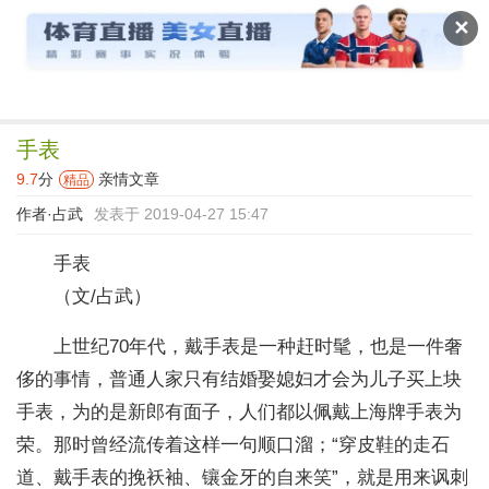
读文斋
✕
手表
9.7
分
亲情文章
精品
作者·
占武
发表于 2019-04-27 15:47
手表
（文/占武）
上世纪70年代，戴手表是一种赶时髦，也是一件奢
侈的事情，普通人家只有结婚娶媳妇才会为儿子买上块
手表，为的是新郎有面子，人们都以佩戴上海牌手表为
荣。那时曾经流传着这样一句顺口溜；“穿皮鞋的走石
道、戴手表的挽袄袖、镶金牙的自来笑”，就是用来讽刺