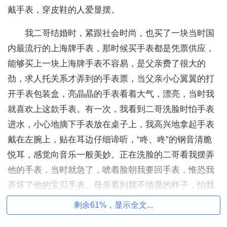
戴手表，穿皮鞋的人爱显摆。
我二哥结婚时，紧跟社会时尚，也买了一块当时国
内最流行的上海牌手表，那时候买手表都是凭票供应，
能够买上一块上海牌手表不容易，是父亲费了很大的
劲，求人托关系才弄到的手表票，当父亲小心翼翼的打
开手表包装盒，亮晶晶的手表看着大气，漂亮，当时我
就喜欢上这款手表。有一次，我看到二哥洗脸时怕手表
进水，小心地摘下手表放在桌子上，我高兴地拿起手表
戴在左腕上，贴在耳边仔细谛听，“咚、咚”的钢音清脆
悦耳，感觉向音乐一般美妙。正在洗脸的二哥看我摆弄
他的手表，当时就急了，唬着脸朝我要回手表，惟恐我
弄坏了他的宝贝手表。母亲看到我不情愿的样子，怕我
生气，把我拉到一边说；“儿呀，你不要着急，等你结婚
剩余61%，显示全文...
的时候，妈一定也给你买块上海牌手表。”听了母亲的