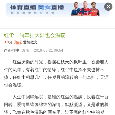
读文斋
✕
红尘一句牵挂天涯也会温暖
9.9
分
爱情散文
绝品
作者·
往事
发表于 2018-05-21 06:54
红尘厌倦的时光，摇摆在秋天的枫叶里，香染着人
生的流年，有着红尘的情缘，红尘中也挥不去也抹不
掉，任红尘相思几年，任岁月的流转的一句牵挂，天涯
也会温暖。
人生中回眸远眺，是谁的红尘的温婉，执着在千百
回转，爱情里缠缠绵绵的深情，默默凝望，又是谁的着
轻，飞舞在秋色温温的画卷里。过不完的红尘中的岁