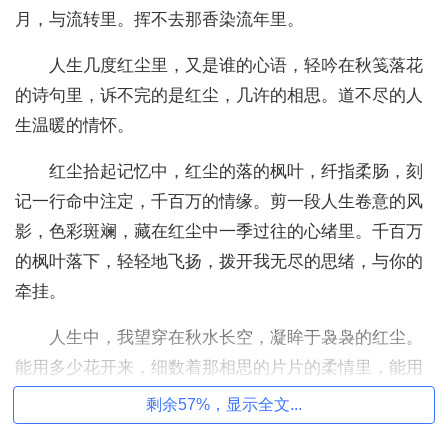
月，与流转里。挥不去那香染流年里。
人生几度红尘里，又是谁的心语，轻吟在秋笺落花
的诗句里，诉不完的是红尘，几许的相思。道不尽的人
生温暖的情怀。
红尘拾起记忆中，红尘的落的枫叶，纤指柔肠，刻
记一行命中注定，千百万的情缘。剪一段人生卷意的风
影，色彩斑斓，藏在红尘中一季过往的心绪里。千百万
的枫叶落下，轻轻地飞扬，拨开我无尽的思绪，与你的
牵挂。
人生中，我望穿在秋水长空，凝眸于袅袅的红尘。
能用多少花开来，细数着那相思的片片的柔情里，能用
多少个人生的落叶铺满，这诗章篇篇。温婉的文字，代
剩余57%，显示全文...
表抖落了无数的，相思的苦。于是在最深的人生的红尘