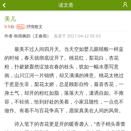
读文斋
美儿
9.5
分
抒情散文
绝品
作者·
秋雨枫韵（王春雨）
发表于 2017-04-12 05:53
最美不过人间四月天。当天空如婴儿眼睛般一样蓝
的时候，春天就彻底绽开了。桃花红，梨花白，杏花
粉，扑簌簌轰然绽放在春的枝头，犹如一幅水墨写意
画，山川江河一片锦绣，却又满满的禅意。桃花太艳过
于惹是生非，梨花太娇，总是顾影自怜，最喜杏花，一
身土气，却开的粉红如脂，落落大方，潇洒自如。不雍
容，不轻佻，恰到好处的美着，小家且随性，一点也不
做作。有着不与百花争高下，愿留真美在人间的风骨。
诗人笔下的杏花更是开的暖香袭人，“杏子梢头香蕾