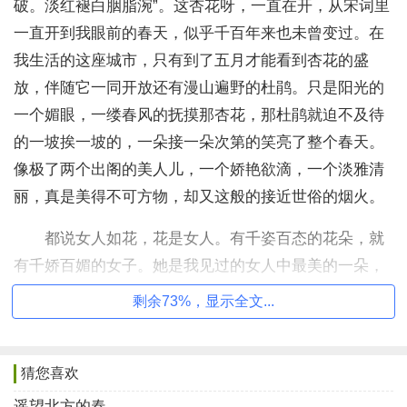
破。淡红褪白胭脂涴”。这杏花呀，一直在开，从宋词里
一直开到我眼前的春天，似乎千百年来也未曾变过。在
我生活的这座城市，只有到了五月才能看到杏花的盛
放，伴随它一同开放还有漫山遍野的杜鹃。只是阳光的
一个媚眼，一缕春风的抚摸那杏花，那杜鹃就迫不及待
的一坡挨一坡的，一朵接一朵次第的笑亮了整个春天。
像极了两个出阁的美人儿，一个娇艳欲滴，一个淡雅清
丽，真是美得不可方物，却又这般的接近世俗的烟火。
都说女人如花，花是女人。有千姿百态的花朵，就
有千娇百媚的女子。她是我见过的女人中最美的一朵，
就像家乡敖包山上五月里开的杏花，美且不妖娆，风情
剩余73%，显示全文...
却不逼人。认识她纯属偶然，是文字的联姻，让我们彼
此都有着，众里寻他千百度，蓦然回首那人却在灯火阑
猜您喜欢
珊处意外相逢的喜悦。尽管有些相见恨晚，却也一见钟
情，再见倾心惺惺相惜的美好。
遥望北方的春