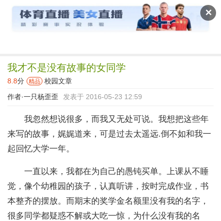
读文斋
✕
我才不是没有故事的女同学
8.8
分
校园文章
精品
作者·
一只杨歪歪
发表于 2016-05-23 12:59
我忽然想说很多，而我又无处可说。我想把这些年
来写的故事，娓娓道来，可是过去太遥远.倒不如和我一
起回忆大学一年。
一直以来，我都在为自己的愚钝买单。上课从不睡
觉，像个幼稚园的孩子，认真听讲，按时完成作业，书
本整齐的摆放。而期末的奖学金名额里没有我的名字，
很多同学都疑惑不解或大吃一惊，为什么没有我的名