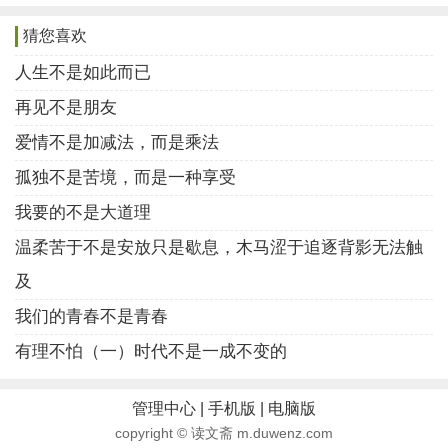
唯一的特长吧。可是与通讯社其他成员相比。我的文章
猜您喜欢
远远不足。我要注入更多能量，于是，我开始爱上了泡
人生不是如此而已
图书馆。我想看更多优秀的书籍，学习一下他们的写
再见不是朋友
法。
爱情不是加减法，而是乘法
一年半的故事像流水账一样写过，或许许许多多同
孤独不是苦境，而是一种享受
学和我一样，从没停下努力的脚步。却找不到 远方的自
我要的不是大道理
己。不妨回头看看自己的影子，它也很美。
温柔苦于不是安放只是歇息，木马涩于追逐背影无法触
‌生活，或许下一秒又会出现一个让我措手不及的意
及
外吧。不过我不怕，至少我在写故事的时候是快乐的，
我们的青春不是青春
至少我可以告诉任何人，我很努力的去写了生活这一
有理不怕（一）时代不是一成不变的
个‘故事’。或许它词藻不够华丽，语句不够优美。但它注
入了我的生命和意志。
管理中心
|
手机版
|
电脑版
不是所有人都是英雄，而我宁愿成为在路边为英雄
copyright © 读文斋 m.duwenz.com