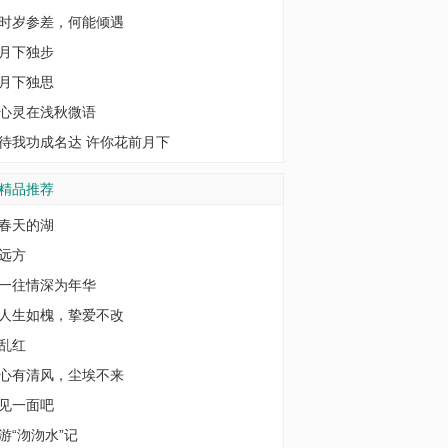
时岁参差，何能倾遇
月下独步
月下独思
心灵在浅秋微语
待我功成名达 许你花前月下
精品推荐
春天的湖
远方
一往情深为年华
人生如槐，挚爱不改
乱红
心有清风，尘埃不来
见一面吧
游“沕沕水”记