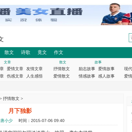
文
散文
诗歌
竟文
作文
文章
散文
故事
章
爱情文章
友情文章
抒情散文
励志故事
爱情故事
现
章
伤感文章
人生感悟
爱情散文
情感故事
感人故事
爱
>
抒情散文
>
月下独影
：
唐小少
时间：2015-07-06 09:40