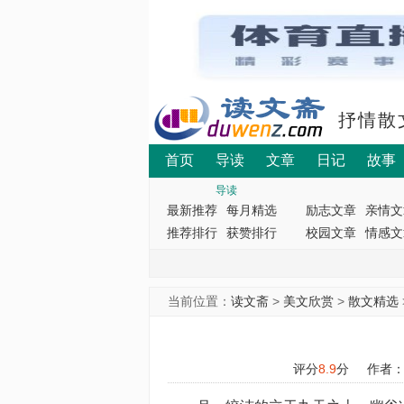
抒情散
首页
导读
文章
日记
故事
导读
最新推荐
每月精选
励志文章
亲情文
推荐排行
获赞排行
校园文章
情感文
当前位置：
读文斋
>
美文欣赏
>
散文精选
评分
8.9
分
作者