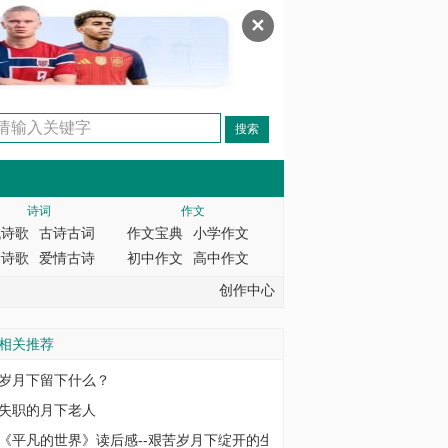
✕
诗词
作文
代诗歌
古诗古词
作文宝典
小学作文
情诗歌
爱情古诗
初中作文
高中作文
创作中心
相关推荐
岁月下留下什么？
失职的月下老人
《平凡的世界》读后感--艰苦岁月下绽开的生命之花（一）