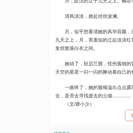
月，皎洁的立于九天之上。幽谷冷
清风淡淡，掀起丝丝波澜。
月，似乎想看清她的风华容颜，洒
九天之上，月，害羞似的泛起淡淡红
发丝散落白衣之间。
她动了，轻启兰唇，忧伤孤独的笛
天空的星星一闪一闪的舞动着自己的
一曲终了，她的脸颊溢出点点露珠
去，是否去寻找逝去的云烟…………
（文/唐小少）