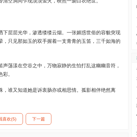
清空洞间乍现淡淡萤火，映照一袭白衣绝世。
下层层光华，渗透缕缕云烟。一张媚惑世俗的容貌突现
晕，只见那如玉的双手握着一支青青的玉笛，三千如海的
声荡漾在空谷之中，万物寂静的生怕打乱这幽幽音符，
色彩。
，谁又知道她是诉衷肠亦或相思情。孤影相伴绝然离
我喜欢(5)
下一篇