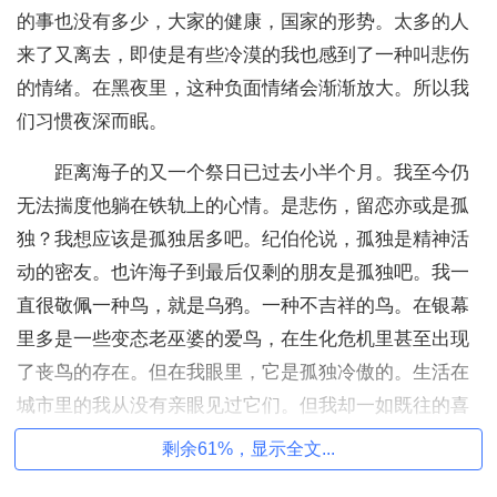
的事也没有多少，大家的健康，国家的形势。太多的人
来了又离去，即使是有些冷漠的我也感到了一种叫悲伤
的情绪。在黑夜里，这种负面情绪会渐渐放大。所以我
们习惯夜深而眠。
距离海子的又一个祭日已过去小半个月。我至今仍
无法揣度他躺在铁轨上的心情。是悲伤，留恋亦或是孤
独？我想应该是孤独居多吧。纪伯伦说，孤独是精神活
动的密友。也许海子到最后仅剩的朋友是孤独吧。我一
直很敬佩一种鸟，就是乌鸦。一种不吉祥的鸟。在银幕
里多是一些变态老巫婆的爱鸟，在生化危机里甚至出现
了丧鸟的存在。但在我眼里，它是孤独冷傲的。生活在
城市里的我从没有亲眼见过它们。但我却一如既往的喜
欢它们，它有我没有的天空，有我没有的境界。
剩余61%，显示全文...
枯藤老树昏鸦，不知道这种鸟是否生活在那种寂寞