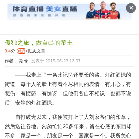
读文斋
✕
孤独之旅，做自己的帝王
9.4
分
励志文章
绝品
作者·
、期兮
发表于 2015-06-23 13:07
——我走上了一条比记忆还要长的路。灯红酒绿的
街道 每个人的脸上有着不尽相同的表情 有开心，有
悲伤，有愤怒，有惊讶 但他们各自不相识 也都不说
话 安静的灯红酒绿。
自打破壳以来，我便被打上了大刘家爷们的印章，
然后送往各地。匆匆忙忙20多年来，留在心底的东西却
不多，家是一个，朋友是一个，国家是一个。我所关心