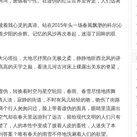
坷，磨炼着个性。在虚伪的红尘世界里奔走，人们远离
我心灵的真谛。站在2015年头一场春風飘渺的科尔沁
着夕阳的余辉。记忆的风沙再次卷起，迷湿了回眸的双
沁塔拉，大地尽抒黑白无极之柔，静静地听西北风的讲
高高的天宇之巅，看洮儿河古河床上裸露出关东的脊梁，
伪，转换着时空与星空轮回，春雨、春雪尽情地挥舞
风清人淡，寂静的街道，不时有风儿轻轻的吻，吻伤了街路
两个行人匆匆闪过，脸上带着虚伪的面具，眼睛里流露出
空气却在春天里远游到了远古，留给现代文明的人们只有
婪了，人的本性中变成了披着人皮的畜牲，人迷失了本
到答案？唯有春天的雨雪不停地洗涮着人们的欲望。