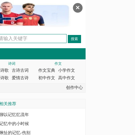
✕
诗词
作文
代诗歌
古诗古词
作文宝典
小学作文
情诗歌
爱情古诗
初中作文
高中作文
创作中心
相关推荐
聊以记忆忆流年
记忆中的小时候
揪扯的记忆-伤别