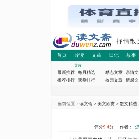
抒情散
首页
导读
文章
日记
故事
导读
最新推荐
每月精选
励志文章
亲情文
推荐排行
获赞排行
校园文章
情感文
当前位置：
读文斋
>
美文欣赏
>
散文精选
评分
9.4
分
作者：
飞