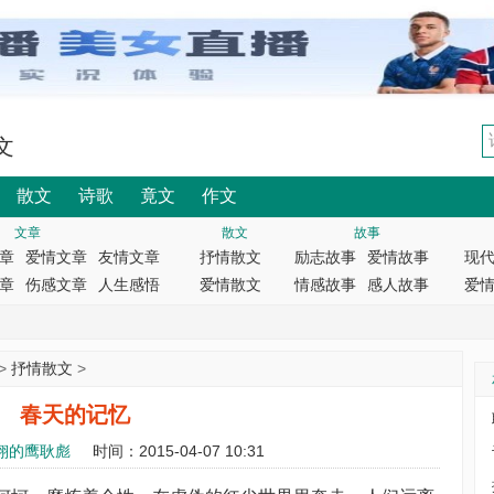
文
散文
诗歌
竟文
作文
文章
散文
故事
章
爱情文章
友情文章
抒情散文
励志故事
爱情故事
现
章
伤感文章
人生感悟
爱情散文
情感故事
感人故事
爱
>
抒情散文
>
春天的记忆
翔的鹰耿彪
时间：2015-04-07 10:31