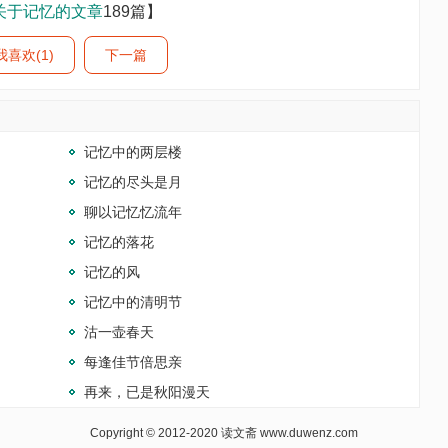
关于记忆的文章
189篇】
我喜欢(1)
下一篇
记忆中的两层楼
记忆的尽头是月
聊以记忆忆流年
记忆的落花
记忆的风
记忆中的清明节
沽一壶春天
每逢佳节倍思亲
再来，已是秋阳漫天
Copyright © 2012-2020
读文斋
www.duwenz.com