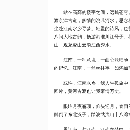
站在高高的楼宇之间，远眺苍穹。
渡京津古道，多情的洮儿河水，思念
尘赴江南水乡寻梦。轻盈的诗风，也
八闽大地古韵，畅游湘淮川江号子。
山，观龙虎山云淡江西秀水。
江南，一种意境，一曲心歌唱晚，
的记忆。江南，一丝丝往事，如鸿如
或许，江南水乡，我人生孤旅中一
回眸，黄河古渡也让我豪情万丈。
眼眸月夜澜珊，仰头迎月，春雨丝
醉倒了东北汉子，踏波武夷山十八湾
思江南，梦江南，江南在梦中，二