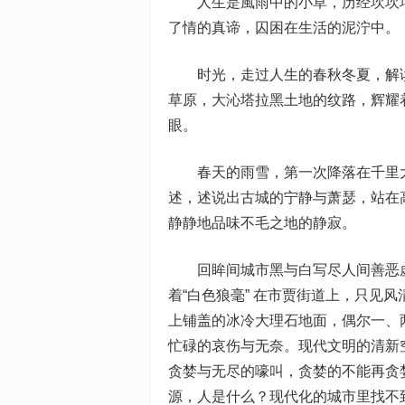
人生是風雨中的小草，历经坎坎坷
了情的真谛，囚困在生活的泥泞中。
时光，走过人生的春秋冬夏，解读着
草原，大沁塔拉黑土地的纹路，辉耀
眼。
春天的雨雪，第一次降落在千里大
述，述说出古城的宁静与萧瑟，站在
静静地品味不毛之地的静寂。
回眸间城市黑与白写尽人间善恶虚
着“白色狼毫” 在市贾街道上，只见
上铺盖的冰冷大理石地面，偶尔一、
忙碌的哀伤与无奈。现代文明的清新
贪婪与无尽的嚎叫，贪婪的不能再贪
源，人是什么？现代化的城市里找不