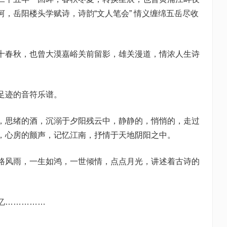
，岳阳楼头学赋诗，诗韵“文人笔会” 情义缠绵五岳尽收
春秋，也曾大漠嘉峪关前留影，雄关漫道，情浓人生诗
迹的音符乐谱。
思绪的酒，沉溺于夕阳残云中，静静的，悄悄的，走过
，心房的颤声，记忆江南，抒情于天地阴阳之中。
风雨，一生如鸿，一世倾情，点点月光，讲述着古诗的
忆……………