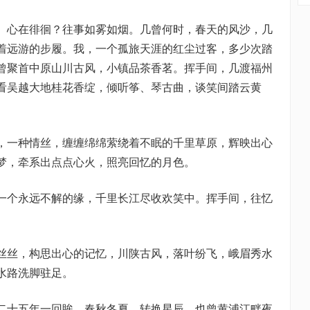
心在徘徊？往事如雾如烟。几曾何时，春天的风沙，几
着远游的步履。我，一个孤旅天涯的红尘过客，多少次踏
曾聚首中原山川古风，小镇品茶香茗。挥手间，几渡福州
看吴越大地桂花香绽，倾听筝、琴古曲，谈笑间踏云黄
一种情丝，缠缠绵绵萦绕着不眠的千里草原，辉映出心
梦，牵系出点点心火，照亮回忆的月色。
个永远不解的缘，千里长江尽收欢笑中。挥手间，往忆
丝，构思出心的记忆，川陕古风，落叶纷飞，峨眉秀水
水路洗脚驻足。
十五年一回眸，春秋冬夏，转换星辰，也曾黄浦江畔夜