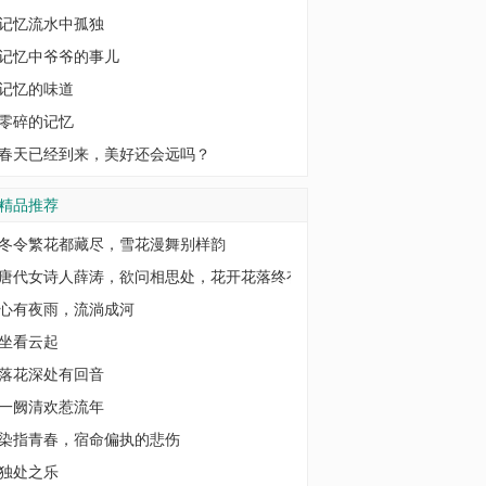
记忆流水中孤独
记忆中爷爷的事儿
记忆的味道
零碎的记忆
春天已经到来，美好还会远吗？
精品推荐
冬令繁花都藏尽，雪花漫舞别样韵
唐代女诗人薛涛，欲问相思处，花开花落终有
心有夜雨，流淌成河
坐看云起
落花深处有回音
一阙清欢惹流年
染指青春，宿命偏执的悲伤
独处之乐