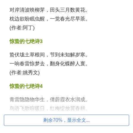
对岸清波映柳芽，田头三月数黄花。
枕边欲盼眠虫醒，一觉春光尽早茶。
(作者:阿丁)
惊蛰的七绝诗3
蛰伏垅土草根间，节到未知解岁寒。
一响春雷惊梦去，翻身化蝶醉人寰。
(作者:姚秀文)
惊蛰的七绝诗4
青雷隐隐物华生，倩蔚霞衣水润成。
鸟语飞歌暄暖日，红梅绽放冀春耕。
剩余70%，显示全文...
惊蛰的七绝诗5