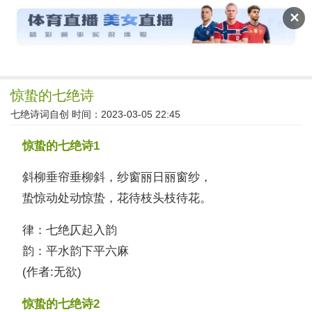
读文斋
✕
惊蛰的七绝诗
七绝诗词自创
时间：2023-03-05 22:45
惊蛰的七绝诗1
斜柳垂帘垂柳斜，纱窗丽日丽窗纱，
蛰惊动处动惊蛰，花待枝头枝待花。
律：七绝仄起入韵
韵：平水韵下平六麻
(作者:无欲)
惊蛰的七绝诗2