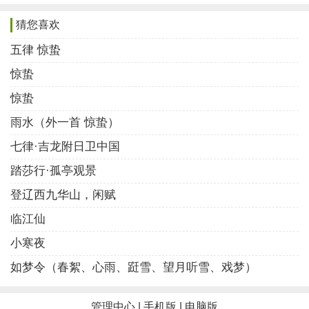
启蛰阳升物盎然，桃红萌毓满山川。
猜您喜欢
黄鹂鸣曲鹰鸠化，乍起春雷雨色烟。
五律 惊蛰
惊蛰的七绝诗6
惊蛰
春生万物俱苏醒，三月惊雷不见回。
惊蛰
一缕阳光扬暖意，桃红柳绿送冬梅。
雨水（外一首 惊蛰）
惊蛰的七绝诗7
七律·吉龙附日卫中国
踏莎行·孤亭观景
更始春雷醒蛰藏，和风烟雨杏园芳。
平畴沃野经行处，遍地耕耘农作忙。
登辽西九华山，闲赋
临江仙
惊蛰的七绝诗8
小寒夜
惊蛰日暖去春寒，万物萌生向碧天。
如梦令（春絮、心雨、跹雪、望月听雪、戏梦）
弱柳扶风无限意，田园农事已非闲。
管理中心
|
手机版
|
电脑版
惊蛰的七绝诗9