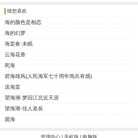
2:海
猜您喜欢
海
海的颜色是相恋
印象中你是天地间的水
海的幻梦
辽阔般的盛放在蓝色里
不带一丝温柔
海棠春·未眠
猛烈着吹着风
云海花香
千头万绪般的寻找彼岸
死海
碧海雄风(人民海军七十周年阅兵有感)
海
你也总有情长的一刻
送海棠
在云朵下放牧着海鸥
望海潮·梦回江北近天涯
在雨时低低吹着风号
望海潮·佳人老矣
在日出时叫醒蓝色忧郁的睡眠
观海
在孤帆远航时牵挂心上的人
海
管理中心
|
手机版
|
电脑版