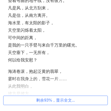
望着弯曲的地平线，没有彼方。
凡是风，从北方刮来，
凡是信，从南方离开。
海水里，有太阳的影子，
天空里闪烁着太阳，
可中间的距离，
是我的一只手臂与来自千万里的曙光。
天空垂下，一无所有，
何以给我安慰？
海涛卷滚，抱起泛黄的翡翠，
霎时在我身上的，雪花一片……
从此我明白，
彼方是彼方，
剩余93%，显示全文...
这里是海，那边是洋。(作者:沐景)