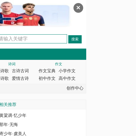
✕
诗词
作文
代诗歌
古诗古词
作文宝典
小学作文
情诗歌
爱情古诗
初中作文
高中作文
创作中心
相关推荐
黄粱调·忆少年
那年·无悔
寄少年·虞美人