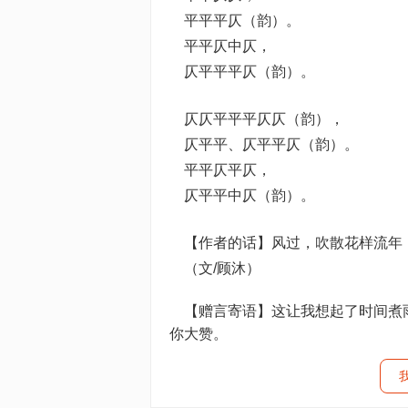
平平平仄（韵）。
平平仄中仄，
仄平平平仄（韵）。
仄仄平平平仄仄（韵），
仄平平、仄平平仄（韵）。
平平仄平仄，
仄平平中仄（韵）。
【作者的话】风过，吹散花样流年
（文/顾沐）
【赠言寄语】这让我想起了时间煮雨
你大赞。
我