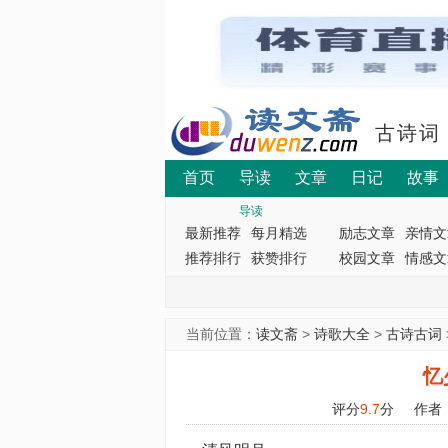
古诗词
首页
导读
文章
日记
故事
导读
最新推荐
每月精选
励志文章
亲情文
推荐排行
获赞排行
校园文章
情感文
当前位置：
读文斋
>
诗歌大全
>
古诗古词
忆
评分
9.7
分
作者