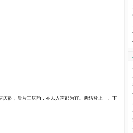
仄韵，后片三仄韵，亦以入声部为宜。两结皆上一、下
。