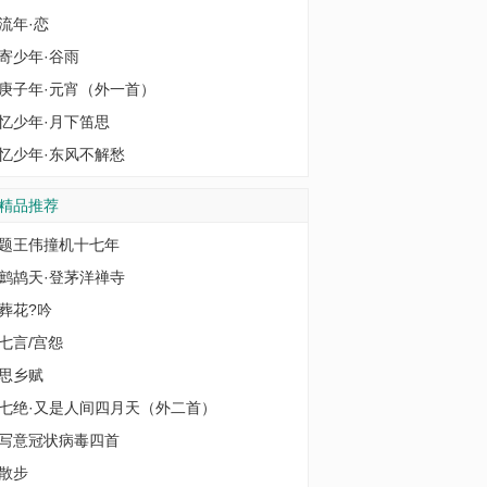
流年·恋
寄少年·谷雨
庚子年·元宵（外一首）
忆少年·月下笛思
忆少年·东风不解愁
精品推荐
题王伟撞机十七年
鹧鸪天·登茅洋禅寺
葬花?吟
七言/宫怨
思乡赋
七绝·又是人间四月天（外二首）
写意冠状病毒四首
散步