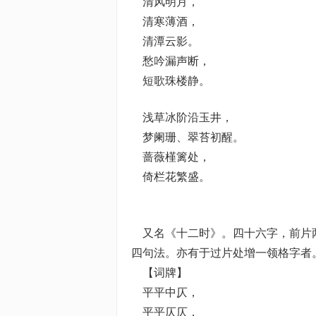
清风明月，
清寒薄酒，
清潭云影。
愁吟漏声断，
短歌珠楼静。
浅草冰阶沿玉井，
梦阑珊、翠苔初醒。
蔷薇槿篱处，
倚栏花繁盛。
又名《十二时》。四十六字，前片两
四句法。亦有于过片处增一领格字者
【词牌】
平平中仄，
平平仄仄，