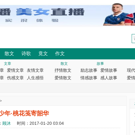
散文
诗歌
竟文
作文
文章
散文
故事
章
爱情文章
友情文章
抒情散文
励志故事
爱情故事
现
章
伤感文章
人生感悟
爱情散文
情感故事
感人故事
爱
>
少年·桃花笺寄韶华
：
顾沐
时间：2017-01-20 03:04