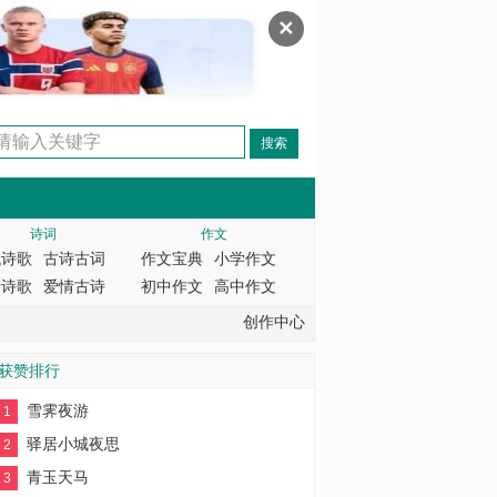
✕
诗词
作文
代诗歌
古诗古词
作文宝典
小学作文
情诗歌
爱情古诗
初中作文
高中作文
创作中心
获赞排行
雪霁夜游
1
驿居小城夜思
2
青玉天马
3