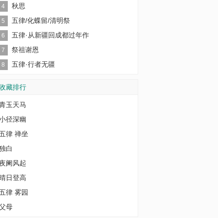
秋思
4
五律/化蝶留/清明祭
5
五律·从新疆回成都过年作
6
祭祖谢恩
7
五律·行者无疆
8
收藏排行
青玉天马
小径深幽
五律 禅坐
独白
夜阑风起
晴日登高
五律 雾园
父母