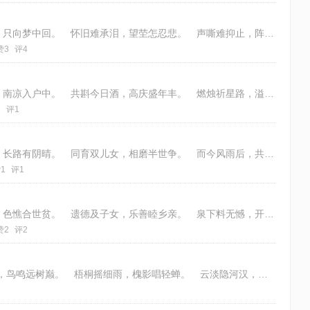
年幼少依靠，娘亲不可追。 常愁心内影，只向梦中回。 怀旧难承泪，望茔怎忍悲。 声嘶难抑止，阵阵裂肝肺。 韵：新韵五微 律
赞3
评4
大暑日寄五律以祝吾儿始室 大暑月侵晓，南凉入户中。 共斟今日酒，高庆盛年丰。 燃烛祈星路，溢词于渐鸿。 行远增天助，华采
1
评1
曾负芳春远，红尘伴尔行。 寸心无蜜语，长路有阴晴。 同育双儿女，相磨半世争。 而今风雨后，共此度清宁。 律：仄起首不入韵
1
评1
外公多少忆，最记是艰辛。 背拱缘劳赐，色憔合世贫。 遗德及子女，乐善睦乡亲。 泉下料无憾，开枝已茂林。 韵：五律平起首句
赞2
评2
五律·壬寅荷月十二逢雨得闲 绿溢轩窗外，鸟鸣远树巅。 梧桐摇细雨，槐影唱轻蝉。 云淡隐河汉，书香读古贤。 烹茶心自静，不
1