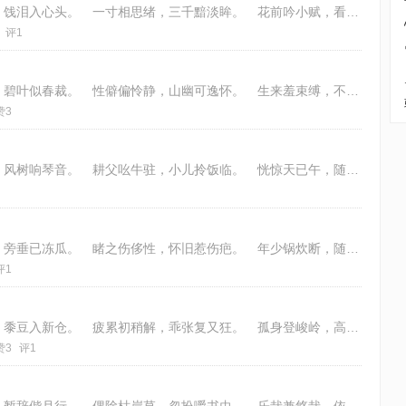
本是人间客，星辰满目愁。 孤云遮半月，饯泪入心头。 一寸相思绪，三千黯淡眸。 花前吟小赋，看尽夜深秋。
评1
艳艳出枯草，婷婷娇嫩开。 黄英犹绵皱，碧叶似春裁。 性僻偏怜静，山幽可逸怀。 生来羞束缚，不肯立庭台。 律：五律仄起首句
赞3
静坐深山里，碧天无片云。 溪石传鼓乐，风树响琴音。 耕父吆牛驻，小儿拎饭临。 恍惊天已午，随拽几枝薪。 律：五律仄起首句
山坡几行地，逐个净秋茬。 径遇新丢黍，旁垂已冻瓜。 睹之伤侈性，怀旧惹伤疤。 年少锅炊断，随娘觅苦花。 律：五律平起首句
评1
雨后高天净，山空秋草黄。 犁耙归旧所，黍豆入新仓。 疲累初稍解，乖张复又狂。 孤身登峻岭，高唱舞斜阳。 律：五律仄起首句
赞3
评1