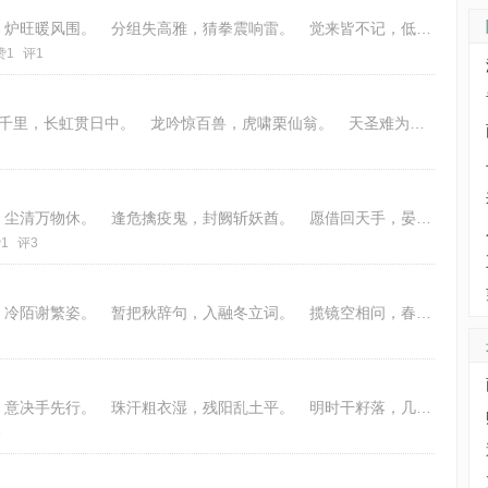
朋友夜相催，邀余共盏杯。 瓶开香气溢，炉旺暖风围。 分组失高雅，猜拳震响雷。 觉来皆不记，低问怎般归。 韵：新韵九文 律
赞1
评1
?醉歌《将进酒》，如浴快哉风。 雄鹫鸣千里，长虹贯日中。 龙吟惊百兽，虎啸栗仙翁。 天圣难为是，佳音自此终。 韵：平水韵
1
浅冬风叶瑟，寒雨暗云流。 夜合空街静，尘清万物休。 逢危擒疫鬼，封阙斩妖酋。 愿借回天手，晏清恒九州。 律：五律平起不入
1
评3
风动霜行处，天寒朔气弥。 乱山残锦秀，冷陌谢繁姿。 暂把秋辞句，入融冬立词。 揽镜空相问，春来可有期？ 律：五律仄起不入
1
郊外二分地，周边杂草生。 踌躇心未急，意决手先行。 珠汗粗衣湿，残阳乱土平。 明时干籽落，几日见欣荣。 韵：《平水韵》下
8