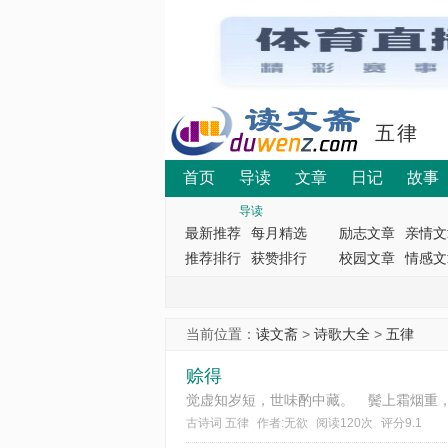
五律
首页
导读
文章
日记
故事
导读
最新推荐
每月精选
励志文章
亲情文
推荐排行
获赞排行
校园文章
情感文
当前位置：
读文斋
>
诗歌大全
>
五律
赊得
古诗词 五律
作者:无欲
阅读120次
评分9.1