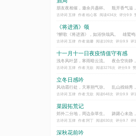
酒局
古诗词 五律
作者:枯心客
阅读434次
评分9.9
《将进酒》颂
古诗词 五律
作者:懿馨
阅读109次
评分9.9
评
十一月十一日夜疫情值守有感
古诗词 五律
作者:无欲
阅读3276次
评分9.9
赞
立冬日感吟
古诗词 五律
作者:无欲
阅读648次
评分9.9
评
菜园拓荒记
古诗词 五律
作者:阿丁
阅读630次
评分9.7
评
深秋花前吟