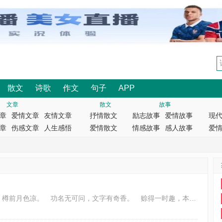
散文
诗歌
作文
句子
APP
文章
散文
故事
章
爱情文章
友情文章
抒情散文
励志故事
爱情故事
现
章
伤感文章
人生感悟
爱情散文
情感故事
感人故事
爱
觉虚知岁短，世味酌中藏。 鬓上霜烟重，樽前月色凉。 功名无可问，文字有奇香。 赊得一时趣，本真自有长。 律：五律平起不入