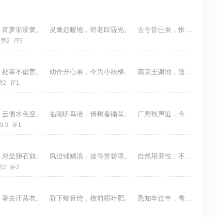
秋风薄暮起，倚杖立高梁。 木叶萧萧下，青萝渐浙黄。 灵禽趋暖地，野老叹昏光。 去兮皆已矣，怅然湿两行。 韵：五律平起首句
赞2
评3
年少多聪慧，玲珑自更怜。 求知但努力，处事不虚言。 幼作开心果，今为小祆棉。 南京王谢地，送女去读研。 韵：仄起首句不入
赞2
评1
金风双翅上，天地一怀中。 日落荷塘黯，云徊水色空。 临湖听鸟语，倚树看锄翁。 广野秋声近，今来刈几重？
9.3
评1
吾本山中叟，悠悠爱钓杆。 常依垂柳下，忽坐卵石前。 风过铺鳞浪，波停赏碧潭。 自然堪养性，不必更修禅。 韵：新韵八寒 律
赞2
评2
又遇序时移，西风未入扉。 雨来云隐日，暑去汗蒸衣。 阶下蛐音绝，檐前梧叶肥。 悉知年过半，青发镜中稀。 律：仄起首入韵
1