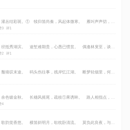
1
登高薄暮望，落日照秋山。 稼穑留黄影，灌丛结彩斑。① 犊归笛尚奏，风起体微寒。 雁叫声声切，恍惊陈离言。 注：①灌木的叶
赞3
评1
僻舍依山筑，周遭拥茂林。 菊栽矮篱下，径抵秀湖滨。 途堑难期贵，心愚已惯贫。 偶逢林叟至，谈笑乐津津。 注：篱平矮仄拗救
赞2
评1
一桥分两埠，早已市嚣无。 杂草埋行路，颓墙叹末途。 码头伤往事，残岸忆江湖。 断梦轻烟里，何时问骏图。 韵：《平水韵》上
2
独步登高岗，川原不见头。 红霞托晚日，余色镀金秋。 长穗风摇尾，疏枝①果诱眸。 路人相指点，应是论丰收。 注：①因树叶渐
赞4
天上一轮秋，人间桂子稠。 杯酌欣丰岁，歌韵觉香悠。 横笛斜明月，欹枕卧清流。 莫负此良夜，与君共玉瓯。 律：仄起首入韵
1