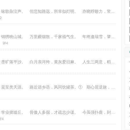
生来多恻隐，贫弱总关情。 滴露效春雨，咏歌杂泣声。 但悲知路远，所幸似灯明。 亦晓蜉蝣力，常怀未肯轻。 律：五律平起首句
2
月照寒枝影，童欢焰火明。 琉璃攒玉树，锦绣映山城。 万里霾烟散，千家福气生。 年终逢瑞雪，肇始岁欣荣。 韵：《平水韵》下
2
评4
向晚归桑梓，披星适我家。 松针吹罅叶，垄旷落平沙。 白月亲涔绔，黄灰爱旧麻。 人生三两意，稻睡满池蛙。
日月仓皇度，逢闲倍念家。 鱼来犹咫尺，蜚至类天涯。 路近谙乡语，风同饮罐茶。① 期心居逆旅，梦忆旧韶华。 ①罐茶：一种熬
年少多荒诞，韶华付水流。 病躯历天数，学业掷墟丘。 骨傲人多倔，才疏志少谋。 今虽强扑鹿，到底矮一头。 律：五律仄起首句
评4