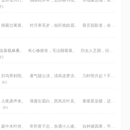
乱秋将近尾，农事渐稀松。 不再闻鸡起，暂辞偕月行。 偶除枯岸草，忽扮嚼书虫。 乐哉兼悠哉，依稀五柳坪。 律：五律平起首句
赞1
天外萧风起，山山落木悲。 飞霜侵叶瘦，残菊过篱衰。 对月寒苍岁，临轩捻皓眉。 毋言韶影老，余事尚可追。 律：五律仄起首不
2
霜催褰露至，田家地正忙。 动身侵?色，临暮载麻桑。 有心修僻舍，无法顾菊黄。 归去人乏困，但求到梦乡。 律：五律平起首句
评2
雨后天青色，湖村叶浅黄。 远山辞柳岸，归鸟带斜阳。 暑气随云淡，清风送梦凉。 几时明月起？不觉满荷塘。
评2
残菊犹遗色，参差寂寞开。 随云征雁去，入夜肃声来。 薄露生霜白，西风共叶哀。 垂垂星染鬓，还忆故园槐。 律：五律仄起首不
1
评1
孤窗映月寒，孑影背灯残。 草里蝉声寂，庭中木叶抟。 常怀君子志，奈遇小人难。 自种诸因果，平心对万般。 韵：《平水韵》上