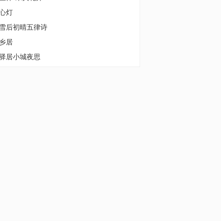
心灯
雪后初晴五律诗
乡居
驿居小城夜思