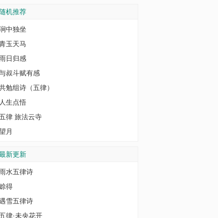
随机推荐
涧中独坐
青玉天马
雨日归感
与叔斗赋有感
共勉组诗（五律）
人生点悟
五律 旅法云寺
望月
最新更新
雨水五律诗
赊得
遇雪五律诗
五律·未央花开