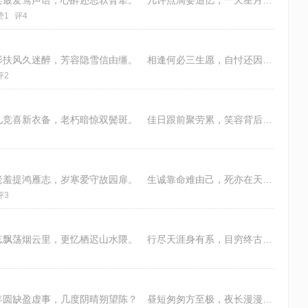
风透轩窗彻夜寒，梦回又倚玉栏干。 情柔最爱莺声语，心醉还思软臂牵。 几许点滴妄追忆，一天星月已凋残。 唯将旧照重翻取，凑
赞1
评4
常记当初爱花郎，打马青春客异乡。 疏影扶风久迷醉，芳容隐雪信由缰。 相逢何必三生愿，自忖还因一段香。 有限光阴尤可忆，应
评2
堪叹严冬腊月天，光阴转瞬又一年。 小儿竞喜新衣备，老朽暗惊双鬓斑。 佳日跟前聚劳累，笑容背后隐清寒。 此生华丽三分假，剩
叶飘怎忍被风吹，唯愿绕根积作堆。 年老羞提鸿雁志，岁寒爱守故园扉。 生诚靠命难由己，死亦在天焉可违。 了想营营皆木偶，冥
评3
断线风筝着地来，知从何处落尘埃？ 未忘飘荡烟云里，更忆栖迟山水隈。 行尽天涯身有系，目穷终古运相推。 吾生薄福厚吾德，要
寒气晚来尤逼人，仲冬仰首列星辰。 一年圆缺盈虚事，几度阴晴朔望陈？ 昼短匆匆方至极，夜长漫漫已成垠。 阳初动后将生物，无