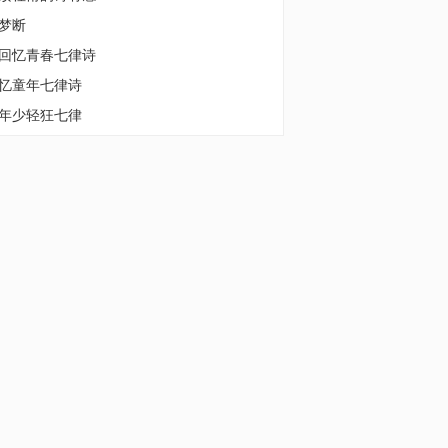
梦断
回忆青春七律诗
忆童年七律诗
年少轻狂七律