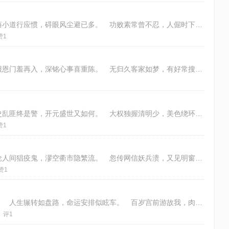
知命之年一晃过，生来拗性渐消磨。 缠藤小道行应惯，碍眼风尘避已多。 功败素常曾不忍，人倔时下咋哼歌。 诚知贫贱无从改，纵
赞1
学诗应许出离尘，今古吾人欲了身。 未报恩门羞再入，深铭心事喜重陈。 无归久客家如梦，有好常搜韵似神。 得句诚须合情境，若
千秋功过信谁说，居易更留长恨歌。 安史乱匪终是警，开元盛世又如何。 大权独握清明少，美色绕环沉湎多。 最是倾国成玉殉，至
赞1
三分日色淡青影，一寸孤愁馈白头。 愀怆人间猖疫鬼，漻空衢市隐繁流。 忽传网信妖兵溃，又见明窗瑞鹊啁。 宵话达晨无倦意，明
赞1
一、 少小随亲客九华，而今零落在天涯。 人生辗转如盘路，命运安排似眩车。 百岁宫前游故我，肉身殿内住无瑕。 曾经地藏留弘
评1