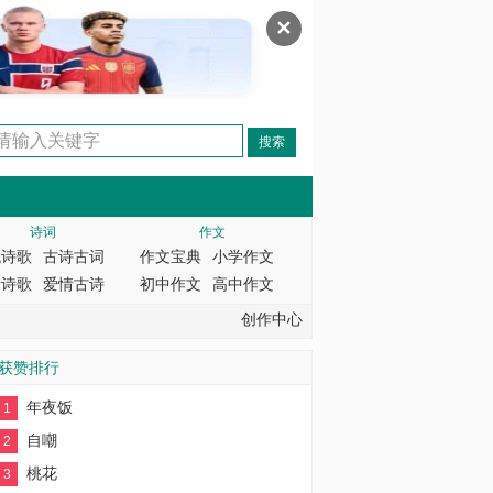
✕
诗词
作文
代诗歌
古诗古词
作文宝典
小学作文
情诗歌
爱情古诗
初中作文
高中作文
创作中心
获赞排行
年夜饭
1
自嘲
2
桃花
3