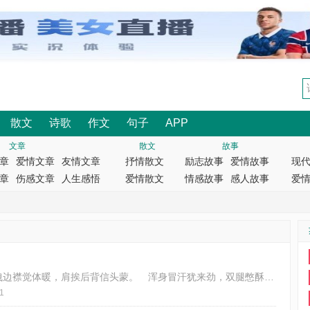
散文
诗歌
作文
句子
APP
文章
散文
故事
章
爱情文章
友情文章
抒情散文
励志故事
爱情故事
现
章
伤感文章
人生感悟
爱情散文
情感故事
感人故事
爱
正值礼拜念高中，寒日蹬车送美瞳。 手拽边襟觉体暖，肩挨后背信头蒙。 浑身冒汗犹来劲，双腿憋酥却硬撑。 村口叫停只一笑，回
1