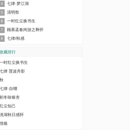
七律·梦江湖
4
清明祭
5
一时红尘换书生
6
顾慕孟春闲游之释怀
7
七律/秋感
8
收藏排行
一时红尘换书生
七律 莲波舟影
秋
七律·自嘲
初冬咏银杏
红尘知己
洮湖秋日感怀
情殇