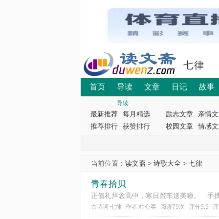
七律
首页
导读
文章
日记
故事
导读
最新推荐
每月精选
励志文章
亲情文
推荐排行
获赞排行
校园文章
情感文
当前位置：
读文斋
>
诗歌大全
>
七律
青春拾贝
古诗词 七律
作者:枯心客
阅读79次
评分9.9
评