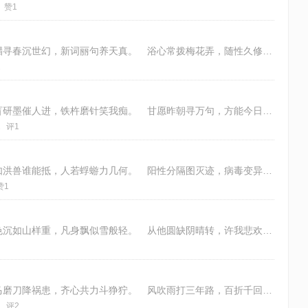
赞1
南枝萧落玉盘隐，冬至又添岁一轮。 问腊寻春沉世幻，新词丽句养天真。 浴心常拨梅花弄，随性久修飞鹤身。 赊就清欢无憾事，樽
1
又见雪霜徒一岁，菁华易逝莫愁悲。 书盲研墨催人进，铁杵磨针笑我痴。 甘愿昨朝寻万句，方能今日赋千诗。 丈夫半百休嫌晚，只
1
评1
各地新冠持续多，解封影里细凿磨。 灾如洪兽谁能抵，人若蜉蝣力几何。 阳性分隔图灭迹，病毒变异赛穿梭。 三年抗疫今平躺，祸
赞1
偶将两脚世间行，暂脱林泉物外情。 夜色沉如山样重，凡身飘似雪般轻。 从他圆缺阴晴转，许我悲欢苦趣迎。 为历一番寒彻骨，梅
忽闻告令已天明，难掩欢颜泪纵横。 砺马磨刀降祸患，齐心共力斗狰狞。 风吹雨打三年路，百折千回一夜晴。 远处茫茫虽万坎，但
1
评2