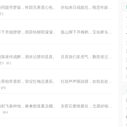
惊闻电话故朋邀，喜似周郎见小乔。 久盼同筵劳梦寐，终因无果度心焦。 亦知来日或能见，唯恐年龄不肯饶。 今与知心紧邻坐，何
评1
今逢正月游西子，却已当年貌不同。 万客千舟烟渺渺，残荷枯柳雨濛濛。 孤山脚下寻梅鹤，宝佑桥头问雁鸿。 一晃可怜三十载，何
4
菜满餐桌盏满斟，合家齐聚笑声纷。 人刚落座何成醉，酒未沾唇却是真。 且喜孩们多虎气，翻觉老父少精神。 携琴随手来一曲，任
赞3
评1
瑞雪知时洗旧尘，寒消又是一年春。 庭生翠柏常葱郁，室绽红梅总遘辰。 社鼓声声驱跂踵，欢歌处处接麒麟。 同君共饮屠苏酒，愿
评6
远山高与九霄平，草径荒凉自缓行。 野雉斜飞春种地，麻禽散落夏凉棚。 东窑石磨推糜谷，北屋砂锅煮饭羹。 十五曾栽前院柏，风
1
评4