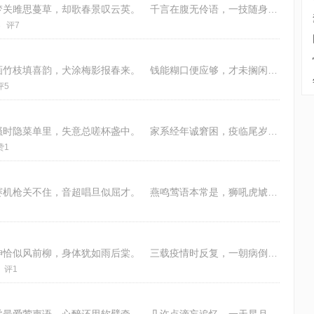
红尘卅载只身行，空有风流才子名。 亦梦关雎思蔓草，却歌春景叹云英。 千言在腹无伶语，一技随身未至精。 恐把红颜情意负，诗
3
评7
三冬乞雪难寻影，年底悄然趁夜开。 鸡画竹枝填喜韵，犬涂梅影报春来。 钱能糊口便应够，才未搁闲不算埋。 幸福从来无定数，只
评5
节近年关备货匆，今朝不与往年同。 唠骚时隐菜单里，失意总嗟杯盏中。 家系经年诚窘困，疫临尾岁又开封。 病侵囊涩几重事，久
赞1
常愁病酒挨妻训，今又因之白眼开。 嘴赛机枪关不住，音超唱旦似屈才。 燕鸣莺语本常是，狮吼虎虓合莫该。 只恨山家乏记性，应
新冠袭来病一场，高烧酸痛面容黄。 精神恰似风前柳，身体犹如雨后棠。 三载疫情时反复，一朝病倒盼阳康。 全民渡劫何时了？冬
评1