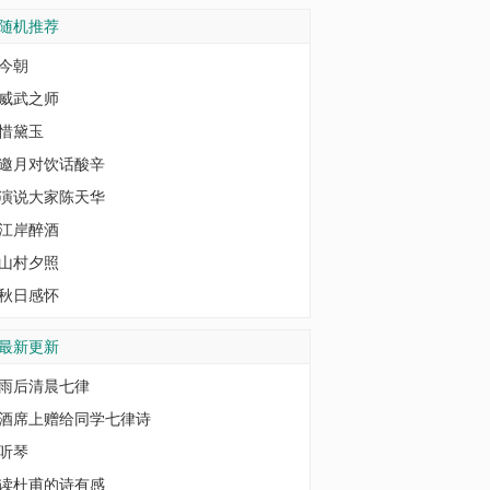
随机推荐
今朝
威武之师
惜黛玉
邀月对饮话酸辛
演说大家陈天华
江岸醉酒
山村夕照
秋日感怀
最新更新
雨后清晨七律
酒席上赠给同学七律诗
听琴
读杜甫的诗有感