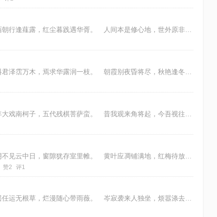
平生寥对影和书，眼底年光任卷舒。 紫陌朝行逢薤露，红尘暮践遇华胥。 人间本是修心地，世外原非隐士居。 仔细思量来去路，永
夫唯初遇醉相思，寤寐承欢待几时？ 岂料君泽霑万木，焉求华露润一枝。 朝霞别夜昏将尽，秋艳逢冬春已迟。 憭栗怊忳消永昼，箧
苟活偷生为哪般？一心惦在这人间。 百年大戏南柯子，五代残棋菩萨蛮。 昔我观来角将起，今吾视往羽犹闲。 宫商曲调撩魂魄，感
晴雨纷纭迎小雪，天公昏黯忆明时。 庭阴不见云中日，窗隙犹存室里帷。 黄叶应凋铺满地，红梅待放卧疏枝。 冬来秋去交年尾，一
赞2
评1
偶涉江城意莫违，孤身只影与谁归？ 飘摇任运无根草，烂漫随心带雨薇。 岑寂袭来人独坐，烦嚣涤去雁单飞。 四邻相聚不相识，赢