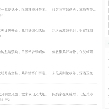
年少何辞世路艰，浑身豪气可冲天。 重峦一越便觉小，猛浪频搏只等闲。 须客哑言知劲勇，黛眉有赞岂光鲜。 此心总在高云上，任
评3
长宵辗转使心惊，都是平生不了情。 一路奔波苦开道，几回涉困久陷坑。 功名曾慕邈无影，财富犹期老未成。 我有情怀需细诉，却
1
历尽严寒劫万辛，更觉时下乃春临。 雪融沟壑清溪响，日照芊萝绿帽伸。 但教熏风舒冻骨，任凭丝雨洗风尘。 三五踏青应非远，又
时令临春夜不寒，心无要事乐清闲。 一轮明月当空挂，几许情怀广宇悬。 未见吴刚抡板斧，深谙玉兔到流年。 若还寂寞但邀我，愿
谁将故事捂心田，一点情怀亦未宣。 梦里分明曾见面，觉来依旧又成烟。 闲愁常在风摧后，记忆总停花落前。 无限相思空怅想，春
赞2
评2