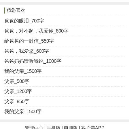
奔跑在通往西边小学校的路上……"而如今的雪，只是一
猜您喜欢
把一把的，堆在头上。
爸爸的眼泪_700字
他说，诗歌是一面镜子。在他的大地上，我看见了
爸爸，对不起，我爱你_800字
最真实的父亲，他是一个耕者，在平凡中精根细作，田
给爸爸的一封信_550字
垄间热泪抛洒浇灌生活。他是，一位诗人，在思考与月
爸爸，我爱您_600字
光凝为一线的时刻，谱写生命赞歌——他是大地上的歌
爸爸妈妈请听我说_1000字
者，赤裸双足，深邃的眼眸后，是他用思绪交织勾勒的
我的父亲_1500字
斑斓世界。他在那儿行走，高歌，用是他用笔墨耕耘出
的山河。
父亲_500字
父亲_1200字
向远方眺望，田野间仿佛有一群诗者，挥锄弄犁，
父亲_850字
金黄色阳光下，耕作并歌唱着……
我的父亲_1500字
喜欢？
收藏
管理中心
|
手机版
|
电脑版
|
客户端APP