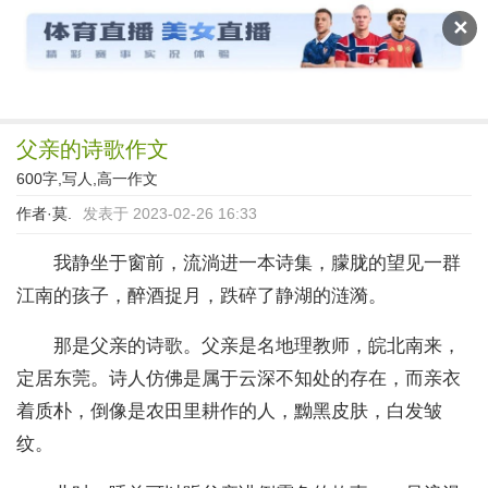
作文宝典
✕
父亲的诗歌作文
600字,写人,高一作文
作者·莫.
发表于 2023-02-26 16:33
我静坐于窗前，流淌进一本诗集，朦胧的望见一群
江南的孩子，醉酒捉月，跌碎了静湖的涟漪。
那是父亲的诗歌。父亲是名地理教师，皖北南来，
定居东莞。诗人仿佛是属于云深不知处的存在，而亲衣
着质朴，倒像是农田里耕作的人，黝黑皮肤，白发皱
纹。