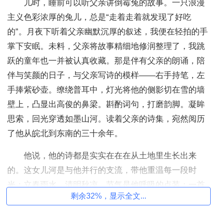
儿时，睡前可以听父亲讲倒霉兔的故事。一只浪漫
主义色彩浓厚的兔儿，总是“走着走着就发现了好吃
的”。月夜下听着父亲幽默沉厚的叙述，我便在轻拍的手
掌下安眠。未料，父亲将故事精细地修润整理了，我跳
跃的童年也一并被认真收藏。那是伴有父亲的朗诵，陪
伴与笑颜的日子，与父亲写诗的模样——右手持笔，左
手捧紫砂壶。缭绕普耳中，灯光将他的侧影切在雪的墙
壁上，凸显出高俊的鼻梁。斟酌词句，打磨韵脚。凝眸
思索，回光穿透如墨山河。读着父亲的诗集，宛然阅历
了他从皖北到东南的三十余年。
他说，他的诗都是实实在在在从土地里生长出来
的。这女儿河是与他并行的支流，带他重温每一段时
光；立春雨水，清明秋凉，节气是他呼吸的点装；一首
剩余32%，显示全文...
小诗赠予《水循环》，又听见了火山隐藏在地心的梦
想。于泪中呼喊：“小哥啊，你记不记得那个雪夜，我们