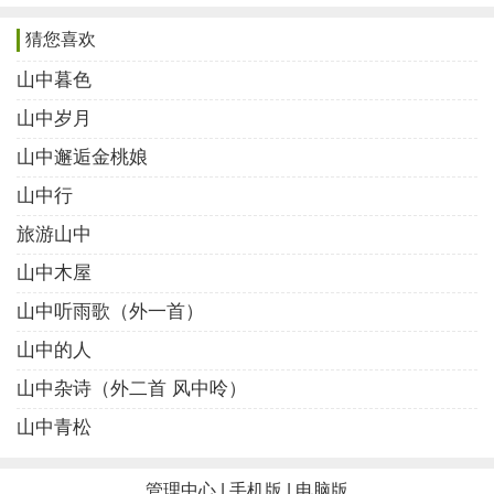
山中五律诗4
猜您喜欢
群龙盘翠玉，溪瘦楚林肥。
山中暮色
斫拐三山妒，披荆一径归。
山中岁月
横眉篱舍近，回首隼音稀。
山中邂逅金桃娘
寺迥蔷薇媚，谁言是与非？
山中行
(作者:刘李)
旅游山中
山中五律诗5
山中木屋
隼鸟穿林去，猿猱荡枯危。
山中听雨歌（外一首）
芒鞋缓踏处，竹杖尽出时。
山中的人
依木听幽泉，临渊展笑眉。
山中杂诗（外二首 风中呤）
拿云轻富贵，决眦唱新诗。
山中青松
(作者:无欲)
山中五律诗6
管理中心
|
手机版
|
电脑版