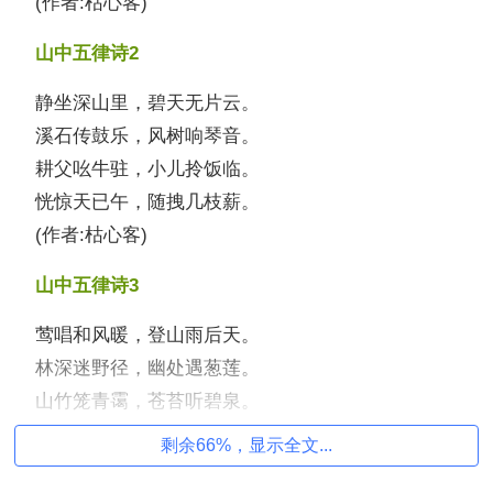
(作者:枯心客)
山中五律诗2
静坐深山里，碧天无片云。
溪石传鼓乐，风树响琴音。
耕父吆牛驻，小儿拎饭临。
恍惊天已午，随拽几枝薪。
(作者:枯心客)
山中五律诗3
莺唱和风暖，登山雨后天。
林深迷野径，幽处遇葱莲。
山竹笼青霭，苍苔听碧泉。
小亭人独坐，斜照影悠然。
剩余66%，显示全文...
(作者:洮湖望月)