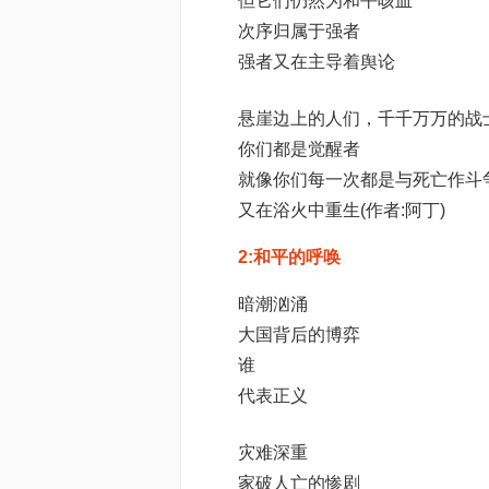
但它们仍然为和平咳血
次序归属于强者
强者又在主导着舆论
悬崖边上的人们，千千万万的战
你们都是觉醒者
就像你们每一次都是与死亡作斗
又在浴火中重生(作者:阿丁)
2:和平的呼唤
暗潮汹涌
大国背后的博弈
谁
代表正义
灾难深重
家破人亡的惨剧