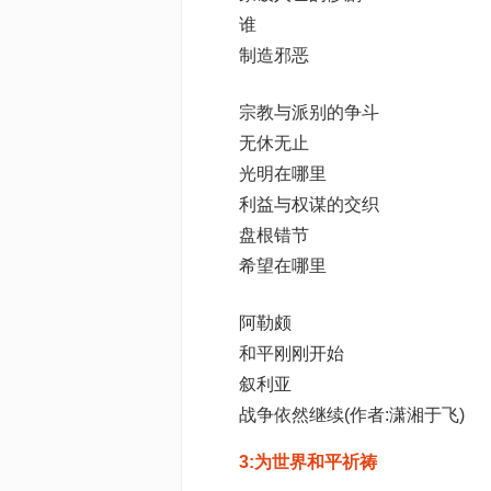
谁
制造邪恶
宗教与派别的争斗
无休无止
光明在哪里
利益与权谋的交织
盘根错节
希望在哪里
阿勒颇
和平刚刚开始
叙利亚
战争依然继续(作者:潇湘于飞)
3:为世界和平祈祷