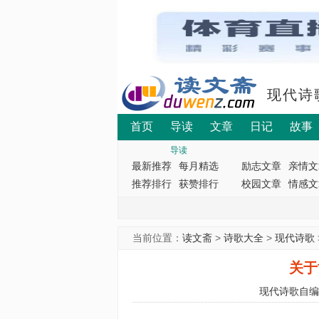
现代诗
首页
导读
文章
日记
故事
导读
最新推荐
每月精选
励志文章
亲情文
推荐排行
获赞排行
校园文章
情感文
当前位置：
读文斋
>
诗歌大全
>
现代诗歌
关于
现代诗歌自编