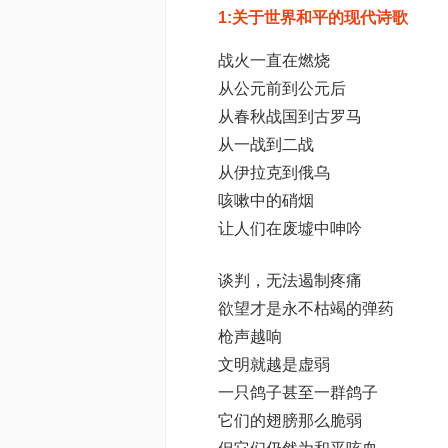
1:关于世界和平的现代诗歌
战火一直在燃烧
从公元前到公元后
从春秋战国到古罗马
从一战到二战
从伊拉克到俄乌
咳嗽中的硝烟
让人们在废墟中呻吟
谈判，无法遏制疼痛
欲望才是永不枯竭的弹药
枪声越响
文明就越是虚弱
一只鸽子甚至一群鸽子
它们的翅膀那么脆弱