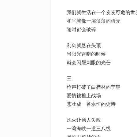
我们就生活在一个岌岌可危的世
和平就像一层薄薄的蛋壳
随时都会破碎
利剑就悬在头顶
当阳光昏暗的时候
就会闪耀刺眼的光芒
三
枪声打破了白桦林的宁静
爱情被推上战场
悲壮成一首永恒的史诗
炮火让亲人失散
一湾海峡一道三八线