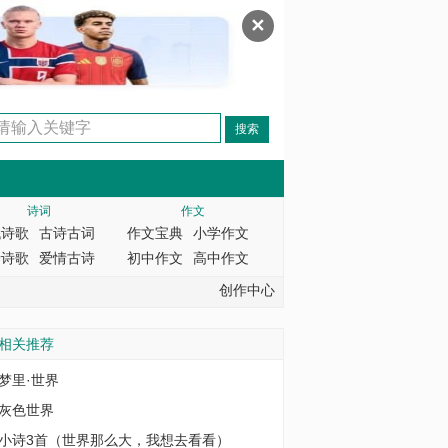
✕
诗词
作文
代诗歌
古诗古词
作文宝典
小学作文
情诗歌
爱情古诗
初中作文
高中作文
创作中心
相关推荐
梦里·世界
灰色世界
小诗3首（世界那么大，我想去看看）