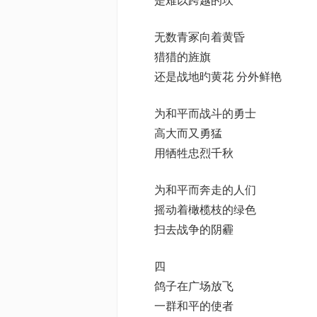
是难以跨越的坎
无数青冢向着黄昏
猎猎的旌旗
还是战地旳黄花 分外鲜艳
为和平而战斗的勇士
高大而又勇猛
用牺牲忠烈千秋
为和平而奔走的人们
摇动着橄榄枝的绿色
扫去战争的阴霾
四
鸽子在广场放飞
一群和平的使者