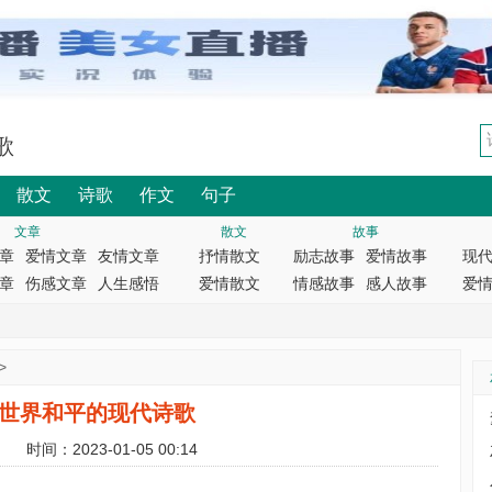
歌
散文
诗歌
作文
句子
文章
散文
故事
章
爱情文章
友情文章
抒情散文
励志故事
爱情故事
现
章
伤感文章
人生感悟
爱情散文
情感故事
感人故事
爱
>
世界和平的现代诗歌
时间：2023-01-05 00:14